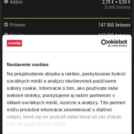
Addon:
2,70 € + 0,30 €
(3 000 žetonov)
Priemer:
147 000 žetonov
Najviac:
147 000 žetonov
Najmenej:
147 000 žetonov
Min/max. hráčov:
3 / 500
Nastavenie cookies
Max hráčov pri stole:
8
Na prispôsobenie obsahu a reklám, poskytovanie funkcií
Vyplatených miest:
4
sociálnych médií a analýzu návštevnosti používame
Status turnaja:
Ukončený
súbory cookie. Informácie o tom, ako používate naše
webové stránky, poskytujeme aj našim partnerom v
Ukončenie turnaja:
10.07.2026 12:21
oblasti sociálnych médií, inzercie a analýzy. Títo partneri
môžu príslušné informácie skombinovať s ďalšími
Do tohto turnaja je možné sa zaregistrovať aj za benefit body v
údajmi, ktoré ste im poskytli alebo ktoré od vás získali,
pomere 1€=20BB
keď ste používali ich služby.