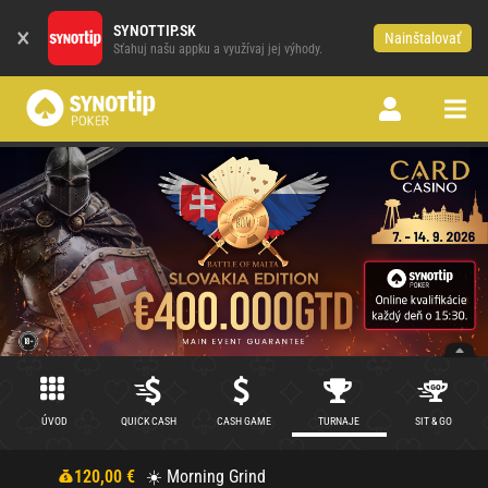
×
SYNOTTIP.SK
Nainštalovať
Sťahuj našu appku a využívaj jej výhody.
ÚVOD
QUICK CASH
CASH GAME
TURNAJE
SIT & GO
120,00 €
☀️ Morning Grind