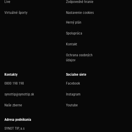
Live
Zodpovedné hranie
Virtuálné športy
Nastavenie cookies
Herný plán
Spolupráca
Kontakt
Ochrana osobných
údajov
Kontakty
Socialne siete
0800 198 198
Facebook
synottip@synottip.sk
Instagram
Naše zberne
Youtube
Adresa podnikania
SYNOT TIP, a.s