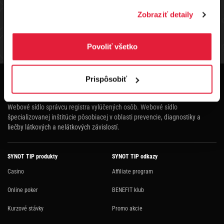
Zobraziť detaily
Štruktúru pre vyplácanie výhier na základe počtu hráčov nájdete
tu
Povoliť všetko
ŠTRUKTÚRA TURNAJA
VÝHERNÁ LISTINA
HRÁČI
Zákaz hrania hazardných hier osobám mladším ako 18 rokov. Hazardné hry
Prispôsobiť
predstavujú riziko vysokých finančných strát. Nadmerné hranie prináša so
sebou aj možné zdravotné riziká.
Webové sídlo správcu registra vylúčených osôb.
Webové sídlo
špecializovanej inštitúcie pôsobiacej v oblasti prevencie, diagnostiky a
liečby látkových a nelátkových závislostí.
SYNOT TIP produkty
SYNOT TIP odkazy
Casino
Affiliate program
Online poker
BENEFIT klub
Kurzové stávky
Promo akcie