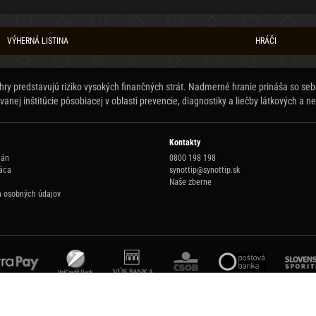
VÝHERNÁ LISTINA
HRÁČI
y predstavujú riziko vysokých finančných strát. Nadmerné hranie prináša so seb
anej inštitúcie pôsobiacej v oblasti prevencie, diagnostiky a liečby látkových a ne
Kontakty
lán
0800 198 198
áca
synottip@synottip.sk
Naše zberne
 osobných údajov