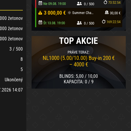
73:52:54
Ne 09.08. 19:00
0 / 500
3 000,00 €
🌞 Summer Champs #13
30,00 €
000 žetonov
Registrovať
Detail turnaja
169:22:54
Št 13.08. 19:00
0 / 500
000 žetonov
TOP AKCIE
Registrovať
Detail turnaja
000 žetonov
3 / 500
PRÁVE TERAZ:
NL1000 (5.00/10.00) Buy-in 200 €
8
– 4000 €
5
BLINDS
: 5,00 / 10,00
Ukončený
KAPACITA
: 0 / 9
7.2026 14:07
Usadiť sa