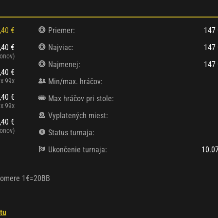
,40 €
Priemer:
147 
,40 €
Najviac:
147 
tonov)
Najmenej:
147 
,40 €
x 99x
Min/max. hráčov:
,40 €
Max hráčov pri stole:
x 99x
Vyplatených miest:
,40 €
tonov)
Status turnaja:
Ukončenie turnaja:
10.0
v pomere 1€=20BB
tu