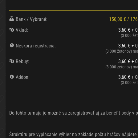
Bank / Vybrané:
150,00 €
/
176
Vklad:
3,60 € + 0
(3 000 že
Neskorá registrácia:
3,60 € + 0
(3 000 žetonov)
ma
Rebuy:
3,60 € + 0
(3 000 žetonov)
ma
Addon:
3,60 € + 0
(3 000 že
Do tohto turnaja je možné sa zaregistrovať aj za benefit body 
Štruktúru pre vyplácanie výhier na základe počtu hráčov nájdete