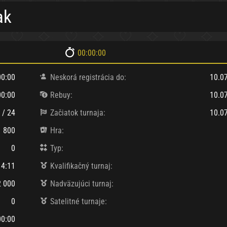
ak
00:00:00
00:00
Neskorá registrácia do:
10.0
00:00
Rebuy:
10.0
 / 24
Začiatok turnaja:
10.0
1 800
Hra:
0
Typ:
14:11
Kvalifikačný turnaj:
2 000
Nadväzujúci turnaj:
0
Satelitné turnaje:
00:00