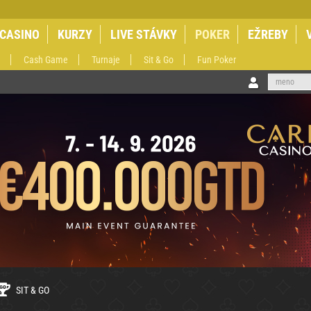
 CASINO
KURZY
LIVE STÁVKY
POKER
EŽREBY
Cash Game
Turnaje
Sit & Go
Fun Poker
SIT & GO