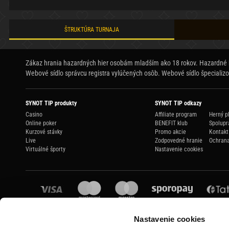
ŠTRUKTÚRA TURNAJA
Zákaz hrania hazardných hier osobám mladším ako 18 rokov. Hazardné hr
Webové sídlo správcu registra vylúčených osôb.
Webové sídlo špecializov
SYNOT TIP produkty
SYNOT TIP odkazy
Casino
Affiliate program
Herný p
Online poker
BENEFIT klub
Spolupr
Kurzové stávky
Promo akcie
Kontakt
Live
Zodpovedné hranie
Ochrana
Virtuálné športy
Nastavenie cookies
Nastavenie cookies