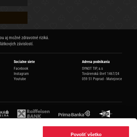
ou aj možné zdravotné riziká.
látkových závislostí.
Socialne siete
Adresa podnikania
Facebook
SYNOT TIP, a.s
Instagram
Továrenská štvrť 1467/24
Youtube
059 51 Poprad - Matejovce
Povoliť všetko