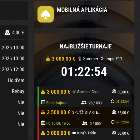
MOBILNÁ APLIKÁCIA
4,00 €
NAJBLIŽŠIE TURNAJE
7.2026 13:00
7.2026 13:00
3 000,00 €
🌞 Summer Champs #11
01:22:54
7.2026 12:00
Hold'em
Rebuy
3 000,00 €
🌞 Summer Champs #11
30,00 €
01:22:54
Nie
Prebiehajúce
28 / 500
3 500,00 €
SPL 🏆 STARTER 🔄 LR do 21:30
Nie
35,00 €
Registrovať
Detail turnaja
97:52:54
Po 10.08. 19:00
Nie
0 / 500
3 000,00 €
👑 King's Table
60,00 €
Registrovať
Detail turnaja