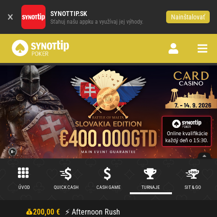
×
SYNOTTIP.SK
Nainštalovať
Sťahuj našu appku a využívaj jej výhody.
ÚVOD
QUICK CASH
CASH GAME
TURNAJE
SIT & GO
200,00 €
⚡ Afternoon Rush