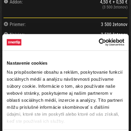
Addon:
4,50 € + 0,50 €
(3 500 žetonov)
Priemer:
3 500 žetonov
Najviac:
3 500 žetonov
Najmenej:
3 500 žetonov
Min/max. hráčov:
3 / 500
Nastavenie cookies
Max hráčov pri stole:
8
Na prispôsobenie obsahu a reklám, poskytovanie funkcií
Vyplatených miest:
1
sociálnych médií a analýzu návštevnosti používame
Status turnaja:
Zrušený
súbory cookie. Informácie o tom, ako používate naše
webové stránky, poskytujeme aj našim partnerom v
Ukončenie turnaja:
10.07.2026 05:59
oblasti sociálnych médií, inzercie a analýzy. Títo partneri
môžu príslušné informácie skombinovať s ďalšími
Do tohto turnaja je možné sa zaregistrovať aj za benefit body v
údajmi, ktoré ste im poskytli alebo ktoré od vás získali,
pomere 1€=20BB
keď ste používali ich služby.