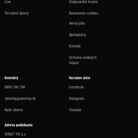
Live
Zodpovedné hranie
Virtuálné športy
Nastavenie cookies
Herný plán
Spolupráca
Kontakt
Ochrana osobných
údajov
Kontakty
Socialne siete
0800 198 198
Facebook
synottip@synottip.sk
Instagram
Naše zberne
Youtube
Adresa podnikania
SYNOT TIP, a.s