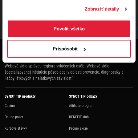
Zobraziť detaily
Štruktúru pre vyplácanie výhier na základe počtu hráčov nájdete
tu
Povoliť všetko
ŠTRUKTÚRA TURNAJA
VÝHERNÁ LISTINA
HRÁČI
Zákaz hrania hazardných hier osobám mladším ako 18 rokov. Hazardné hry
Prispôsobiť
predstavujú riziko vysokých finančných strát. Nadmerné hranie prináša so
sebou aj možné zdravotné riziká.
Webové sídlo správcu registra vylúčených osôb.
Webové sídlo
špecializovanej inštitúcie pôsobiacej v oblasti prevencie, diagnostiky a
liečby látkových a nelátkových závislostí.
SYNOT TIP produkty
SYNOT TIP odkazy
Casino
Affiliate program
Online poker
BENEFIT klub
Kurzové stávky
Promo akcie