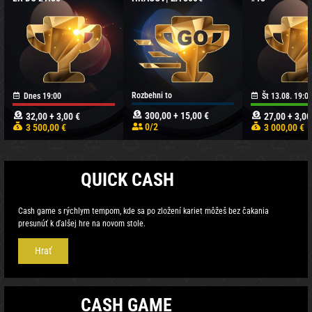
Rozbehni to
Dnes 19:00
Št 13.08. 19:0
300,00 + 15,00 €
32,00 + 3,00 €
27,00 + 3,00
0/2
3 500,00 €
3 000,00 €
Registrovať
Registrovať
Registro
QUICK CASH
Detail turnaja
Detail turnaja
Detail tu
Cash game s rýchlym tempom, kde sa po zložení kariet môžeš bez čakania
presunúť k ďalšej hre na novom stole.
Hrať
CASH GAME