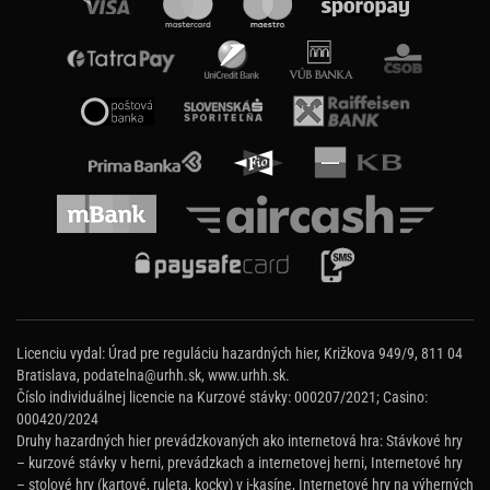
Licenciu vydal: Úrad pre reguláciu hazardných hier, Križkova 949/9, 811 04
Bratislava,
podatelna@urhh.sk
,
www.urhh.sk
.
Číslo individuálnej licencie na Kurzové stávky: 000207/2021; Casino:
000420/2024
Druhy hazardných hier prevádzkovaných ako internetová hra: Stávkové hry
– kurzové stávky v herni, prevádzkach a internetovej herni, Internetové hry
– stolové hry (kartové, ruleta, kocky) v i-kasíne, Internetové hry na výherných