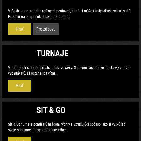
V Cash game sa hrá s reálnymi peniazmi, ktoré si môžeš kedykoľvek zobrať späť.
Proti turnajom ponúka hlavne flexibilitu.
Hrať
Pre zábavu
TURNAJE
V turnajoch sa hrá o prestíž a lákavé ceny. S časom rastú povinné stávky a hráči
vypadávajú, až ostane iba víťaz.
Hrať
SIT & GO
Sit & Go turnaje ponúkajú hráčom rýchly a vzrušujúci spôsob, ako si vyskúšať
svoje schopnosti a vyhrať pekné výhry.