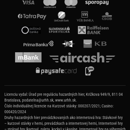
Licenciu vydal: Úrad pre reguláciu hazardných hier, Križkova 949/9, 811 04
Bratislava,
podatelna@urhh.sk
,
www.urhh.sk
.
Číslo individuálnej licencie na Kurzové stávky: 000207/2021; Casino:
000420/2024
Druhy hazardných hier prevádzkovaných ako internetová hra: Stávkové hry
– kurzové stávky v herni, prevádzkach a internetovej herni, Internetové hry
– stolové hry (kartové, ruleta, kocky) v i-kasíne, Internetové hry na výherných