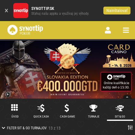
×
SYNOTTIP.SK
Nainštalovať
Sťahuj našu appku a využívaj jej výhody.
ÚVOD
QUICK CASH
CASH GAME
TURNAJE
SIT & GO
13 z 13
FILTER SIT & GO TURNAJOV