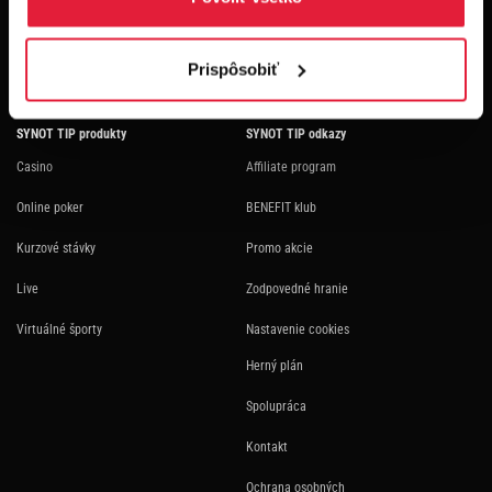
sebou aj možné zdravotné riziká.
Webové sídlo správcu registra vylúčených osôb.
Webové sídlo
špecializovanej inštitúcie pôsobiacej v oblasti prevencie, diagnostiky a
Prispôsobiť
liečby látkových a nelátkových závislostí.
SYNOT TIP produkty
SYNOT TIP odkazy
Casino
Affiliate program
Online poker
BENEFIT klub
Kurzové stávky
Promo akcie
Live
Zodpovedné hranie
Virtuálné športy
Nastavenie cookies
Herný plán
Spolupráca
Kontakt
Ochrana osobných