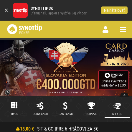
×
SYNOTTIP.SK
Nainštalovať
Sťahuj našu appku a využívaj jej výhody.
ÚVOD
QUICK CASH
CASH GAME
TURNAJE
SIT & GO
18,00 €
SIT & GO |PRE 6 HRÁČOV| ZA 3€