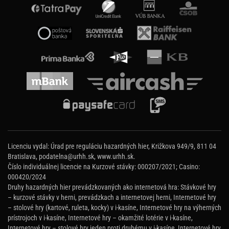
Licenciu vydal: Úrad pre reguláciu hazardných hier, Križkova 949/9, 811 04
Bratislava,
podatelna@urhh.sk
,
www.urhh.sk
.
Číslo individuálnej licencie na Kurzové stávky: 000207/2021; Casino:
000420/2024
Druhy hazardných hier prevádzkovaných ako internetová hra: Stávkové hry
– kurzové stávky v herni, prevádzkach a internetovej herni, Internetové hry
– stolové hry (kartové, ruleta, kocky) v i-kasíne, Internetové hry na výherných
prístrojoch v i-kasíne, Internetové hry – okamžité lotérie v i-kasíne,
Internetové hry – stolové hry jeden proti druhému v i-kasíne, Internetové hry