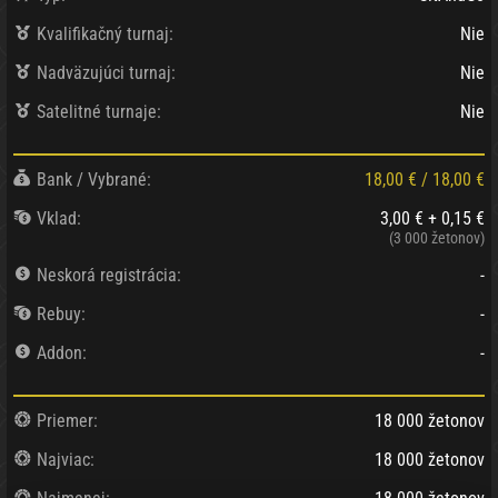
Kvalifikačný turnaj:
Nie
Nadväzujúci turnaj:
Nie
Satelitné turnaje:
Nie
Bank / Vybrané:
18,00 €
/
18,00 €
Vklad:
3,00 € + 0,15 €
(3 000 žetonov)
Neskorá registrácia:
-
Rebuy:
-
Addon:
-
Priemer:
18 000 žetonov
Najviac:
18 000 žetonov