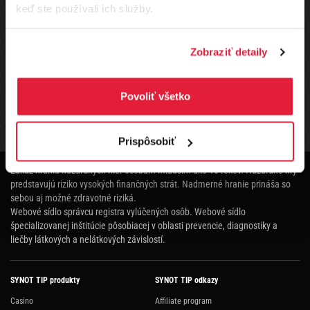
keď ste používali ich služby.
Do tohto turnaja je možné sa zaregistrovať aj za benefit body v
pomere 1€=20BB
Zobraziť detaily
Štruktúru pre vyplácanie výhier na základe počtu hráčov nájdete
Povoliť všetko
tu
ŠTRUKTÚRA TURNAJA
VÝHERNÁ LISTINA
HRÁČI
Prispôsobiť
Zákaz hrania hazardných hier osobám mladším ako 18 rokov. Hazardné hry
predstavujú riziko vysokých finančných strát. Nadmerné hranie prináša so
sebou aj možné zdravotné riziká.
Webové sídlo správcu registra vylúčených osôb.
Webové sídlo
špecializovanej inštitúcie pôsobiacej v oblasti prevencie, diagnostiky a
liečby látkových a nelátkových závislostí.
SYNOT TIP produkty
SYNOT TIP odkazy
Casino
Affiliate program