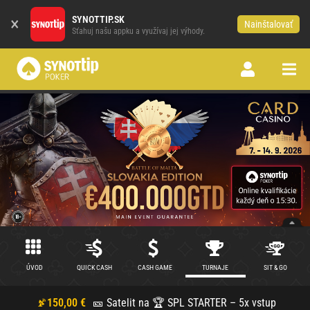
×
SYNOTTIP.SK
Nainštalovať
Sťahuj našu appku a využívaj jej výhody.
ÚVOD
QUICK CASH
CASH GAME
TURNAJE
SIT & GO
150,00 €
🎫 Satelit na 🏆 SPL STARTER – 5x vstup