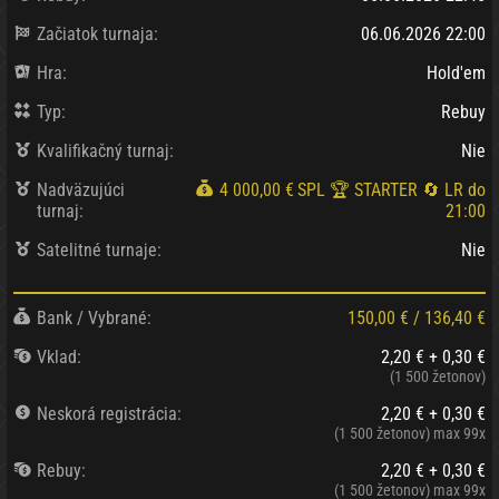
Začiatok turnaja:
06.06.2026 22:00
Hra:
Hold'em
Typ:
Rebuy
Kvalifikačný turnaj:
Nie
Nadväzujúci
4 000,00 €
SPL 🏆 STARTER 🔄 LR do
turnaj:
21:00
Satelitné turnaje:
Nie
Bank / Vybrané:
150,00 €
/
136,40 €
Vklad:
2,20 € + 0,30 €
(1 500 žetonov)
Neskorá registrácia:
2,20 € + 0,30 €
(1 500 žetonov)
max 99x
Rebuy:
2,20 € + 0,30 €
(1 500 žetonov)
max 99x