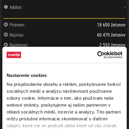
Addon:
-
Priemer:
18 600 žetonov
Najviac:
60 470 žetonov
Najmenej:
2 553 žetonov
Min/max. hráčov:
6 / 500
Max hráčov pri stole:
8
Nastavenie cookies
Vyplatených miest:
5
Na prispôsobenie obsahu a reklám, poskytovanie funkcií
Status turnaja:
Ukončený
sociálnych médií a analýzu návštevnosti používame
Ukončenie turnaja:
06.06.2026 23:21
súbory cookie. Informácie o tom, ako používate naše
webové stránky, poskytujeme aj našim partnerom v
oblasti sociálnych médií, inzercie a analýzy. Títo partneri
Vyhraj vstup do
SPL STARTER
turnaja a zabojuj o tisíce eur už za
pár drobných!
môžu príslušné informácie skombinovať s ďalšími
údajmi, ktoré ste im poskytli alebo ktoré od vás získali,