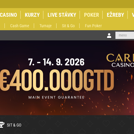
 CASINO
KURZY
LIVE STÁVKY
POKER
EŽREBY
Cash Game
Turnaje
Sit & Go
Fun Poker
SIT & GO