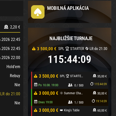
MOBILNÁ APLIKÁCIA
2,20 €
NAJBLIŽŠIE TURNAJE
6.2026 22:45
6.2026 22:45
3 500,00 €
SPL 🏆 STARTER 🔄 LR do 21:30
115:44:09
6.2026 22:00
Hold'em
Rebuy
3 500,00 €
SPL 🏆 STARTER 🔄 LR do 21:30
35,00 €
115:44:09
Nie
Po 10.08. 19:00
0 / 500
3 000,00 €
🌞 Summer Champs #11
LR do 21:00
30,00 €
Registrovať
Detail turnaja
19:14:09
Dnes 19:00
Nie
1 / 500
3 000,00 €
👑 King's Table
60,00 €
Registrovať
Detail turnaja