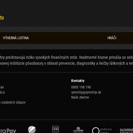
tu
VÝHERNÁ LISTINA
HRÁČI
y predstavujú riziko vysokých finančných strát. Nadmerné hranie prináša so seb
anej inštitúcie pôsobiacej v oblasti prevencie, diagnostiky a liečby látkových a ne
Kontakty
lán
0800 198 198
áca
synottip@synottip.sk
Naše zberne
 osobných údajov