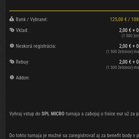
Bank / Vybrané:
125,00 €
/
108
Vklad:
2,00 € + 0
(1 500 že
Neskorá registrácia:
2,00 € + 0
(1 500 žetonov)
ma
Rebuy:
2,00 € + 0
(1 500 žetonov)
ma
Addon:
Vyhraj vstup do
SPL MICRO
turnaja a zabojuj o tisíce eur už za 
Do tohto turnaja je možné sa zaregistrovať aj za benefit body 