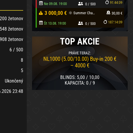
91:44:09
Ne 09.08. 19:00
0 / 500
3 000,00 €
🌞 Summer Champs #13
30,00 €
 200 žetonov
Registrovať
Detail turnaja
187:14:09
Št 13.08. 19:00
0 / 500
 548 žetonov
TOP AKCIE
Registrovať
Detail turnaja
 908 žetonov
6 / 500
PRÁVE TERAZ:
NL1000 (5.00/10.00) Buy-in 200 €
8
– 4000 €
5
BLINDS
: 5,00 / 10,00
Ukončený
KAPACITA
: 0 / 9
6.2026 23:48
Usadiť sa